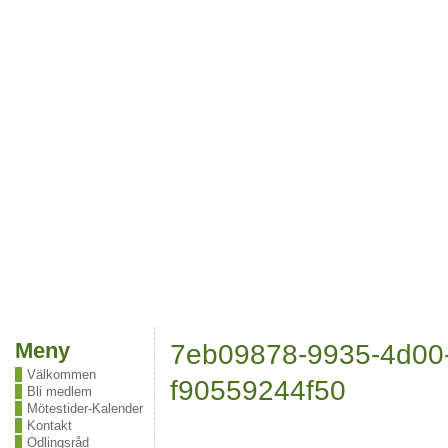
Meny
7eb09878-9935-4d00-
Välkommen
f90559244f50
Bli medlem
Mötestider-Kalender
Kontakt
Odlingsråd